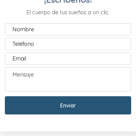
El cuerpo de tus sueños a un clic.
Nombre
y
First
Apellidos
*
Teléfono
*
Email
*
Mensaje
*